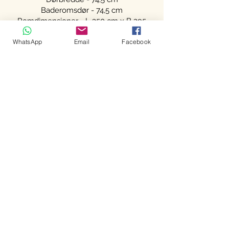
Baderomsdør - 74,5 cm
Romdimensjoner - L 350 cm x B 295
cm
WhatsApp
Email
Facebook
Ring oss
+351 960
395
998
Email
info@ouricodomar.com
Følg oss